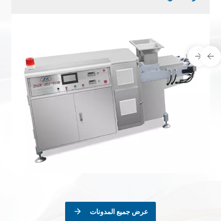
توظيف علمية ومنطقية، هو مفتاح الإطلاق السلس والتشغيل
اعرف المزيد
المستقر. وبالاستناد إلى أحدث تقنيات إنتاج علكة الزيليتول الآلية،
تُقدّم هذه المقالة شرحًا وافيًا لعملية الإنتاج القياسية، بالإضاف...
عرض جميع المدونات