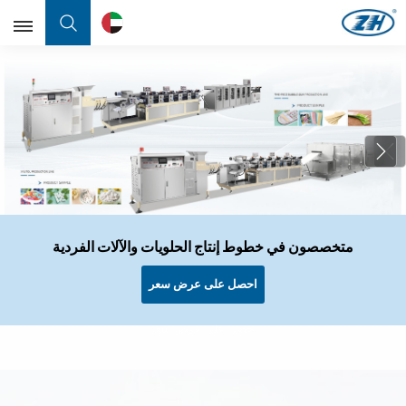
عربي
English
Français
عربي
中文
متخصصون في خطوط إنتاج الحلويات والآلات الفردية
شركة رائدة متخصصة في البحث والتطوير والإنتاج والمبيعات
شركة رائدة متخصصة في البحث والتطوير والإنتاج والمبيعات
A Leading Manufacturer Specializing In The Research,
A Leading Manufacturer Specializing In The Research,
لمعدات صناعة الحلوى
لمعدات صناعة الحلوى
Development, Production And Sales Of Candy
Development, Production And Sales Of Candy
احصل على عرض سعر
Equipment
Equipment
احصل على عرض سعر
احصل على عرض سعر
احصل على عرض سعر
احصل على عرض سعر