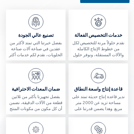
خدمات التخصيص الفعالة
تصنيع عالي الجودة
نقدم حلولاً مرنة للتخصيص لكل
بفضل خبرتنا التي تمتد لأكثر من
من خطوط الإنتاج الكاملة
عقدين في صناعة آلات صناعة
والآلات المستقلة، ونوفر حلول
الحلويات، نقدم لكم خدمات أكثر
إنتاج مخصصة مصممة بدقة
احترافية. فريقنا من كبار
لتلبية متطلباتك الفريدة.
الاستشاريين يقدم حلولاً أكثر
موثوقية ونضجاً.
قاعدة إنتاج واسعة النطاق
ضمان المعدات الاحترافية
ندير قاعدة إنتاج حديثة تمتد على
بفضل تجهيزنا بأكثر من ثلاثين
مساحة تزيد عن 2000 متر
قطعة من الآلات الدقيقة، نضمن
مربع. وهذا يضمن قدرتنا على
أن كل مكون من مكونات المنتج
التعامل مع طلبات متعددة في
يلبي أعلى معايير الدقة والمتانة.
وقت واحد والتسليم في الوقت
المحدد.