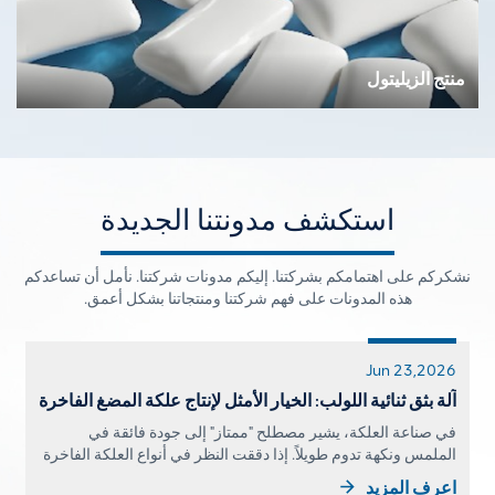
منتج الزيليتول
استكشف مدونتنا الجديدة
نشكركم على اهتمامكم بشركتنا. إليكم مدونات شركتنا. نأمل أن تساعدكم
هذه المدونات على فهم شركتنا ومنتجاتنا بشكل أعمق.
May 22,2026
أساسيات مصنع جديد للزيليتول: عملية الإنتاج وخطة
التوظيف
للمستثمرين ومديري المصانع الذين يخططون لمشروع جديد خط
إنتاج الزيليتولإنّ وجود آلية إنتاج واضحة ومتكاملة، إلى جانب خطة